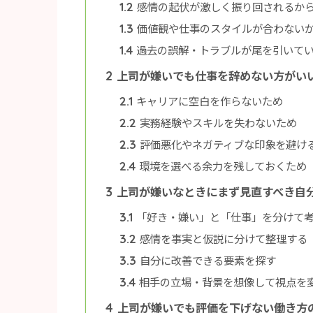
感情の起伏が激しく振り回されるか
1.2
価値観や仕事のスタイルが合わない
1.3
過去の誤解・トラブルが尾を引いて
1.4
上司が嫌いでも仕事を辞めない方がい
2
キャリアに空白を作らないため
2.1
実務経験やスキルを失わないため
2.2
評価悪化やネガティブな印象を避け
2.3
環境を選べる余力を残しておくため
2.4
上司が嫌いなときにまず見直すべき自
3
「好き・嫌い」と「仕事」を分けて
3.1
感情を事実と仮説に分けて整理する
3.2
自分に改善できる要素を探す
3.3
相手の立場・背景を想像して視点を
3.4
上司が嫌いでも評価を下げない働き方
4