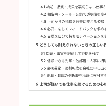
納期・品質・成果を裏切らない仕事
4.1
報告書・メール・記録で透明性を高
4.2
上司からの指摘を改善に変える姿勢
4.3
必要に応じてフィードバックを求め
4.4
目標を自分で持ちモチベーションを
4.5
どうしても耐えられないときの正しい
5
問題・事実を記録して証拠を残す
5.1
信頼できる先輩・他部署・人事に相
5.2
部署異動・役割転換を会社に申し出
5.3
退職・転職の選択肢を冷静に検討す
5.4
上司が嫌いでも仕事を続けるための心
6