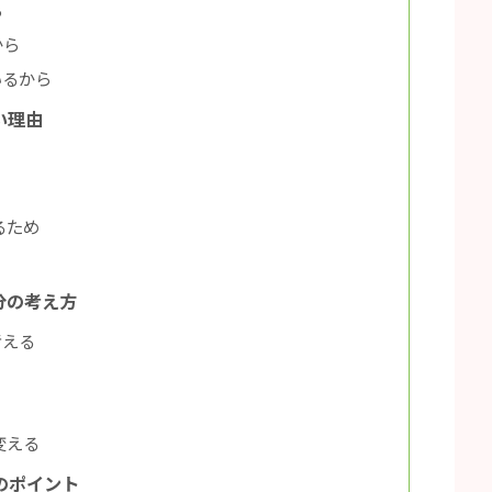
ら
から
いるから
い理由
るため
分の考え方
考える
変える
のポイント