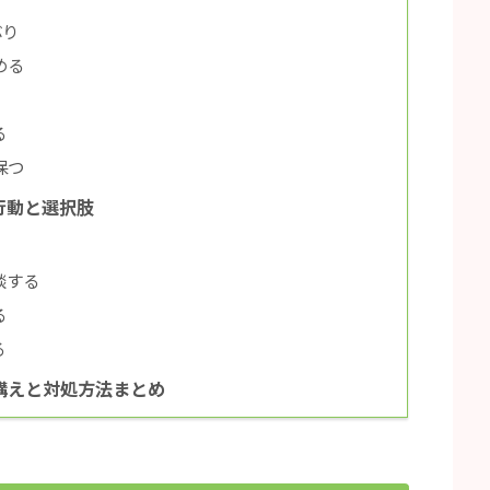
ぶり
める
る
保つ
行動と選択肢
談する
る
る
構えと対処方法まとめ